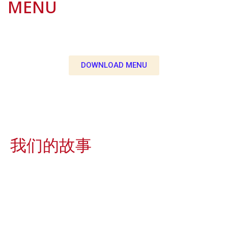
MENU
套
餐
DOWNLOAD MENU
我们的故事
由企业家群体创建的皇家厨房餐厅自 1985 年开业以来一
直提供美味的粤菜服务。
首次开业是在 Sakonla 路，后来搬到了铜锣4巷。
现在已经搬到了曼谷日航酒店（铜锣银座）的三楼，使用
的是现代中国风的氛围。