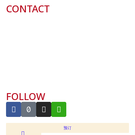
CONTACT
ROYAL KITCHEN THONGLOR
061-3903961, 02-1207980
ROYAL KITCHEN CATERING
084-4618339
LINE: @Royalkitchen
Wechat ID : RoyalkitchenThonglor
EMAIL:
info@royalkitchengroup.com
FOLLOW
预订