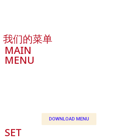
来自皇帝厨房的正宗中国菜，超过38年的美味传奇。
我们的菜单
MAIN
MENU
中 点
餐 心
菜 菜
单 单
DOWNLOAD MENU
SET