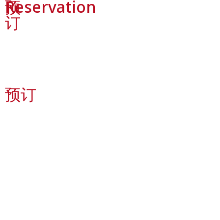
预
Reservation
订
请拨打02-1207983、061-3903961预订座位
或通过网站填写详细预订信息，以便工作人员回复您以确认
预订。
预订
如果您想要尝试品尝美味的中国菜，或者您正在寻找一家氛
围好、食物品质优良且不会令您失望的中餐厅？
我们诚邀您前来品尝来自我们的Royal Kitchen(皇家厨房)的中
国美食。
我们拥有随时准备为您提供优质服务的员工，包括专业的厨
师特制的特色菜单，新鲜烹制、专注细节。
如果您能来品尝，我们相信您会对我们的食物和服务留下深
刻的印象。