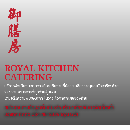
ROYAL KITCHEN
CATERING
บริการจัดเลี้ยงนอกสถานที่โดยทีมงานที่มีความเชี่ยวชาญและมืออาชีพ ด้วย
รสชาติและบริการที่ทุกท่านคุ้นเคย
เติมเต็มความพิเศษเฉพาะในวาระโอกาสพิเศษของท่าน
สนใจสอบถามข้อมูลเพิ่มเติมหรือปรึกษาเกี่ยวกับการจัดเลี้ยงทั่ว
ประเทศ ติดต่อ 084-4618339 (คุณระพี)