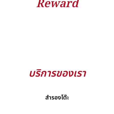
Reward
บริการของเรา
สำรองโต๊ะ