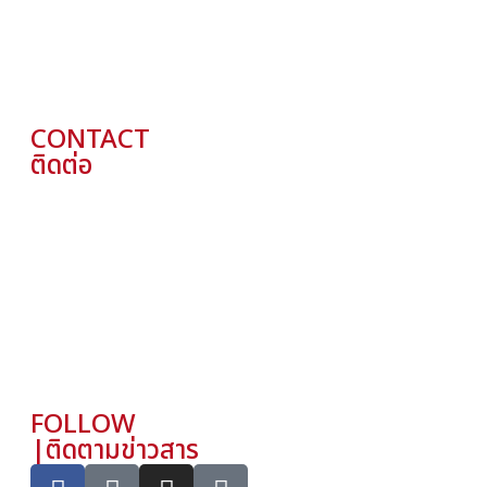
11am – 2.30pm
5Ppm – 10pm
(Dim sum available in the morning)
CONTACT
ติดต่อ
ROYAL KITCHEN THONGLOR
061-3903961, 02-1207983
ROYAL KITCHEN CATERING
084-4618339
LINE: @Royalkitchen
EMAIL:
info@royalkitchengroup.com
FOLLOW
|ติดตามข่าวสาร