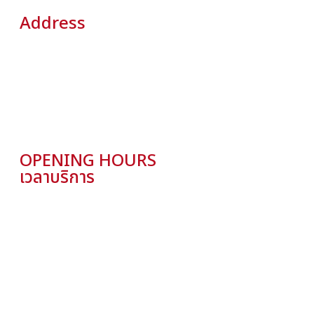
Address
ภัตตาคารโรยัล คิทเช่น
ชั้น 3 โรงแรมนิกโก้ 27 ซอยทองหล่อ สุขุมวิท 55 เขต
วัฒนา กรุงเทพมหานคร
Royal Kitchen
3fl. Hotel Nikko Bangkok, 27 Soi Thonglor Sukhumvit 55,
Wattana, Bangkok
OPENING HOURS
เวลาบริการ
เปิดบริการทุกวัน
เวลา 11:00 – 14:30 น. และ
เวลา 17:00 – 22:00 น.
(ติ่มซำเปิดให้บริการช่วงกลางวัน)
OPEN DAILY