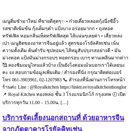
เมนูติ่มซำมาใหม่ ที่ขายดีสุดๆ✨ • ก๋วยเตี๋ยวหลอดกุ้งนึ่งซีอิ๊ว
รสชาติเข้มข้น กุ้งเต็มๆคำ แป้งบาง อร่อยมากก • ถุงทอด
ทรัฟเฟิล หอมกลิ่นเห็ดทรัฟเฟิลสุด ไส้แน่นๆเลยค่า • เสี่ยวหลง
เปา เมนูฮิตของอาหารจีนอยู่แล้ว สูตรของโรยัลคิทเช่น เน้น
ความดั้งเดิม ต้นตำรับ ซุปหอมๆ ไส้หมูสับปรุงรสอย่างดี • มัน
ม่วงทอด แป้งมันม่วงกรอบๆ ทอดกรอบ เบาๆ ทานเพลินมากค่าา
🥰 ลองชิมเมนูไหนแล้วบ้าง เป็นยังไงคอมเม้นบอกเราได้เลยนะ
คะ 📜 สอบถามข้อมูลเพิ่มเติม / สำรองที่นั่ง กรุณาติดต่อเบอร์
โทร 061-3903961, 02-1207983 📞 สำรองที่นั่งผ่านการโทรหน้า
ร้านค่ะ Line : @Royalkitchen https://linktr.ee/royalkitchenthonglor
📌 Royal Kitchen ทองหล่อ ชั้น 3 โรงแรมนิกโก้ กรุงเทพ 🕖 เปิด
บริการทุกวัน 11.00 – 15.00น. […]
บริการจัดเลี้ยงนอกสถานที่ ด้วยอาหารจีน
จากภัตตาคารโรยัลคิทเช่น